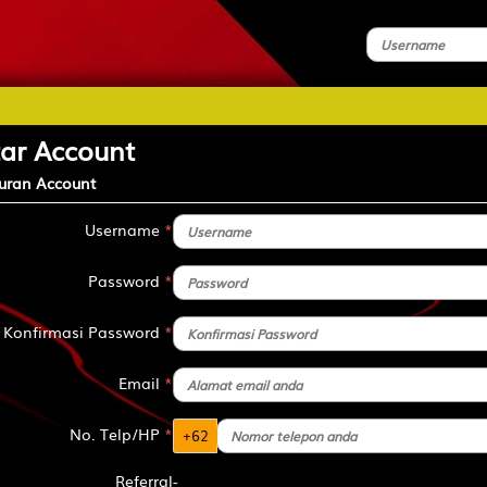
ar Account
uran Account
Username
*
Password
*
Konfirmasi Password
*
Email
*
No. Telp/HP
*
+62
Referral
-