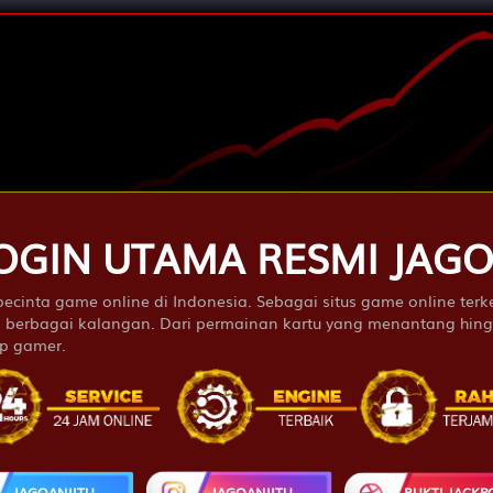
LOGIN UTAMA RESMI JAGO
pecinta game online di Indonesia. Sebagai situs game online ter
i berbagai kalangan. Dari permainan kartu yang menantang hing
ap gamer.
JAGOANJITU
JAGOANJITU
BUKTI JACKP