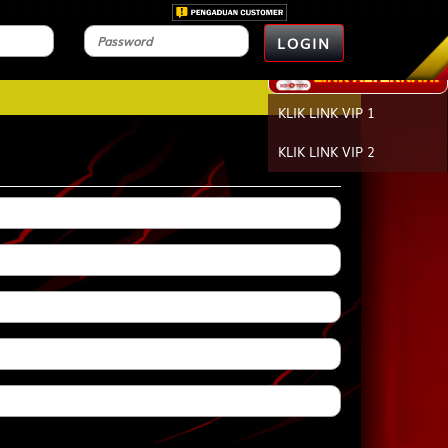
LOGIN
KLIK LINK VIP 1
KLIK LINK VIP 2